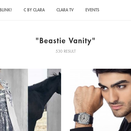
BLINK!
C BY CLARA
CLARA TV
EVENTS
"Beastie Vanity"
530 RESULT