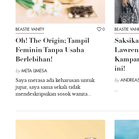
BEASTIE VANITY
0
BEASTIE VANI
Oh! The Origin; Tampil
Saksika
Feminin Tanpa Usaha
Lawrenc
Berlebihan!
Kampan
ini!
by
META LIMESA
Saya merasa ada keharusan untuk
by
ANDREAS
jujur, saya sama sekali tidak
...
mendeskripsikan sosok wanita...