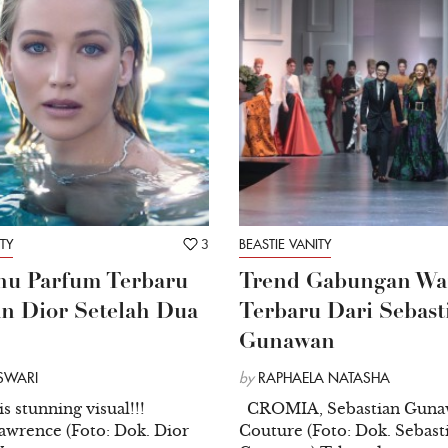
TY
3
BEASTIE VANITY
hu Parfum Terbaru
Trend Gabungan Wa
n Dior Setelah Dua
Terbaru Dari Sebast
Gunawan
SWARI
by
RAPHAELA NATASHA
s stunning visual!!!
CROMIA, Sebastian Guna
awrence (Foto: Dok. Dior
Couture (Foto: Dok. Sebast