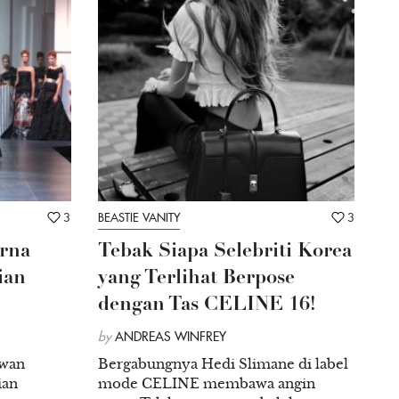
3
BEASTIE VANITY
3
rna
Tebak Siapa Selebriti Korea
ian
yang Terlihat Berpose
dengan Tas CELINE 16!
by
ANDREAS WINFREY
wan
Bergabungnya Hedi Slimane di label
ian
mode CELINE membawa angin