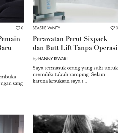
0
BEASTIE VANITY
0
 Pemain
Perawatan Perut Sixpack
Baru
dan Butt Lift Tanpa Operasi
by
HANNY ISWARI
Saya termasuk orang yang sulit untuk
memiliki tubuh ramping. Selain
membuka
karena kesukaan saya t...
dengan sang