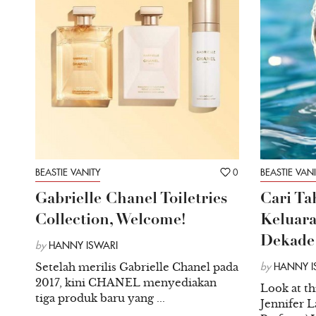
BEASTIE VANITY
0
BEASTIE VANI
Gabrielle Chanel Toiletries
Cari Ta
Collection, Welcome!
Keluara
Dekade
by
HANNY ISWARI
Setelah merilis Gabrielle Chanel pada
by
HANNY I
2017, kini CHANEL menyediakan
Look at thi
tiga produk baru yang ...
Jennifer L