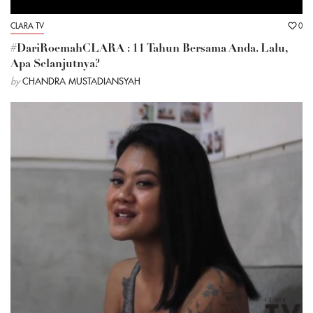
CLARA TV
0
#DariRoemahCLARA : 11 Tahun Bersama Anda. Lalu,
Apa Selanjutnya?
by
CHANDRA MUSTADIANSYAH