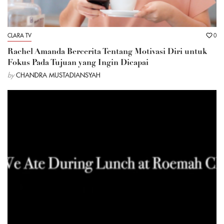
CLARA TV
0
Rachel Amanda Bercerita Tentang Motivasi Diri untuk
Fokus Pada Tujuan yang Ingin Dicapai
by
CHANDRA MUSTADIANSYAH