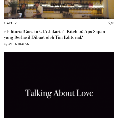
CLARA TV
0
#EditorialGoes to GIA Jakarta's Kitchen! Apa Sajian
yang Berhasil Dibuat oleh Tim Editorial?
by
META LIMESA