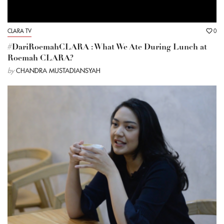
CLARA TV
0
#DariRoemahCLARA : What We Ate During Lunch at
Roemah CLARA?
by
CHANDRA MUSTADIANSYAH