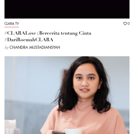
CLARA TV
0
#CLARALove : Bercerita tentang Cinta
#DariRoemahCLARA
by
CHANDRA MUSTADIANSYAH