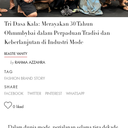
Tri Dasa Kala: Merayakan 30 Tahun
Ohmmbybai dalam Perpaduan Tradisi dan
Keberlanjutan di Industri Mode
BEASTIE VANITY
by
RAHMA AZZAHRA
TAG
FASHION BRAND STORY
SHARE
FACEBOOK
TWITTER
PINTEREST
WHATSAPP
0
liked
Dalam dunia mode, perjalanan selama tiga dekade