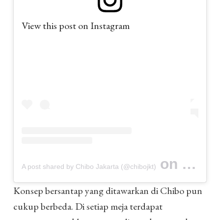
View this post on Instagram
on
A post shared by Chibo Jakarta (@chibojkt)
Jan 21, 20
Konsep bersantap yang ditawarkan di Chibo pun
cukup berbeda. Di setiap meja terdapat