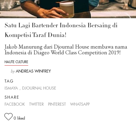
Satu Lagi Bartender Indonesia Bersaing di
Kompetisi Taraf Dunia!
Jakob Manurung dari Djournal House membawa nama
Indonesia di Diageo World Class Competition 2019!
HAUTE CULTURE
by
ANDREAS WINFREY
TAG
ISMAYA
,
DJOURNAL HOUSE
SHARE
FACEBOOK
TWITTER
PINTEREST
WHATSAPP
0
liked