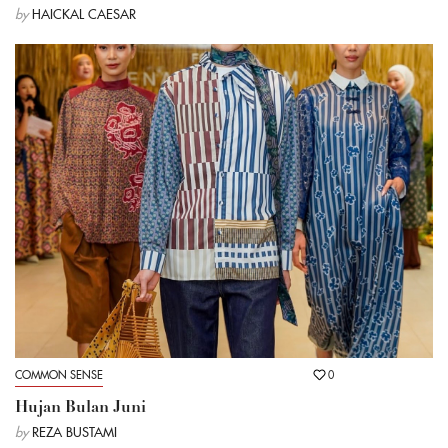
by
HAICKAL CAESAR
COMMON SENSE
0
Hujan Bulan Juni
by
REZA BUSTAMI