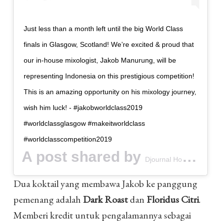
Just less than a month left until the big World Class
finals in Glasgow, Scotland! We’re excited & proud that
our in-house mixologist, Jakob Manurung, will be
representing Indonesia on this prestigious competition!
This is an amazing opportunity on his mixology journey,
wish him luck! - #jakobworldclass2019
#worldclassglasgow #makeitworldclass
#worldclasscompetition2019
A post shared by
(@d
Djournal House
Dua koktail yang membawa Jakob ke panggung
pemenang adalah
Dark Roast
dan
Floridus Citri
.
Memberi kredit untuk pengalamannya sebagai