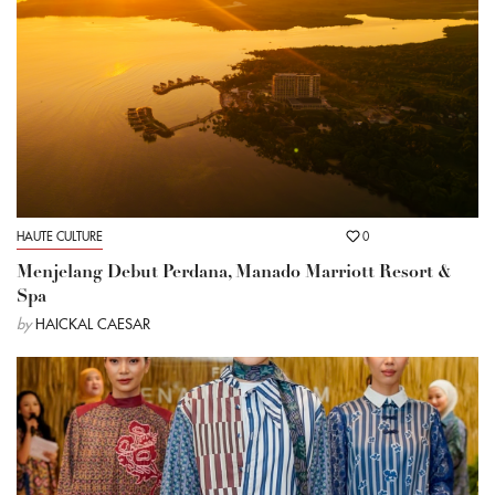
HAUTE CULTURE
0
Menjelang Debut Perdana, Manado Marriott Resort &
Spa
by
HAICKAL CAESAR