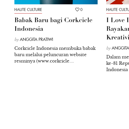
HAUTE CULTURE
0
HAUTE CULT
Babak Baru bagi Corkcicle
I Love 
Indonesia
Rayakan
Kreativ
by
ANGGITA PRATIWI
Corkcicle Indonesia membuka babak
by
ANGGITA
baru melalui peluncuran website
Dalam me
resminya (www.corkcicle....
ke-81 Repu
Indonesia