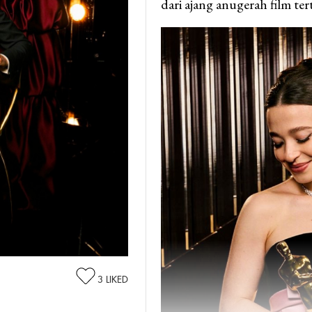
dari ajang anugerah film ter
3
LIKED