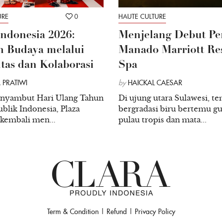
memiliki keunggulan tersend
URE
0
HAUTE CULTURE
hingga film Indi seperti A
Indonesia 2026:
Menjelang Debut Pe
para anggota Academy of M
 Budaya melalui
Manado Marriott Re
memiliki tugas yang pelik 
itas dan Kolaborasi
Spa
voting.
 PRATIWI
by
HAICKAL CAESAR
nyambut Hari Ulang Tahun
Di ujung utara Sulawesi, te
blik Indonesia, Plaza
bergradasi biru bertemu g
Walhasil penghargaan dapat
 kembali men...
pulau tropis dan mata...
tahun 2024 kemarin. Wicked
ketat sama-sama meraih 2 p
Still Here masing-masing m
berhasil meraih 3 penghar
Dari hasil akhir pengukuh
Term & Condition
|
Refund
|
Privacy Policy