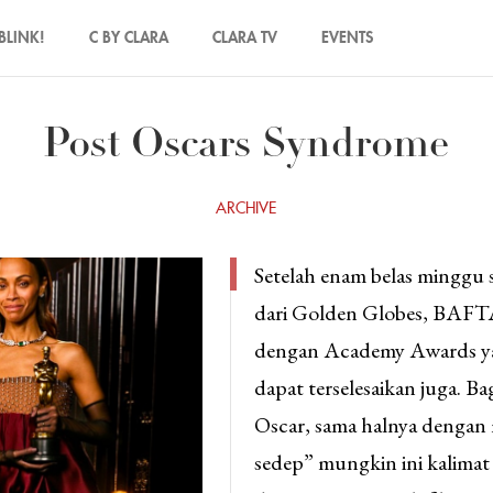
BLINK!
C BY CLARA
CLARA TV
EVENTS
Post Oscars Syndrome
ARCHIVE
Setelah enam belas minggu
dari Golden Globes, BAFTA
dengan Academy Awards yan
dapat terselesaikan juga. 
Oscar, sama halnya dengan
sedep” mungkin ini kalima