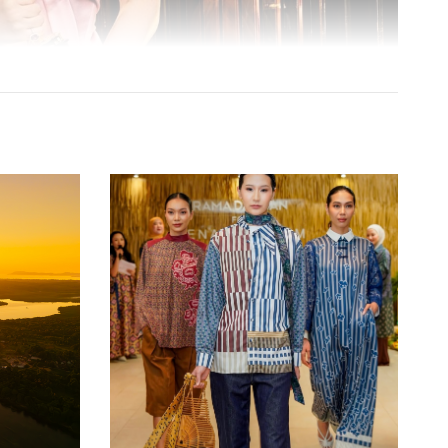
my | Photographed by Matt Sayles
ahun persaingan film terketat, masing-masing film