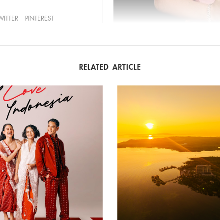
WITTER
PINTEREST
RELATED ARTICLE
Mikey Madison | Photo Courtesy of The Acade
Tahun ini dapat dikatakan t