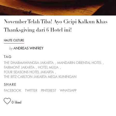
November Telah Tiba! Ayo Cicipi Kalkun Khas
Thanksgiving dari 6 Hotel ini!
HAUTE CULTURE
by
ANDREAS WINFREY
TAG
THE DHARMAWANGSA JAKARTA
,
MANDARIN ORIENTAL HOTEL
,
FAIRMONT JAKARTA
,
HOTEL MULIA
,
FOUR SEASONS HOTEL JAKARTA
,
THE RITZ-CARLTON JAKARTA MEGA KUNINGAN
SHARE
FACEBOOK
TWITTER
PINTEREST
WHATSAPP
0
liked