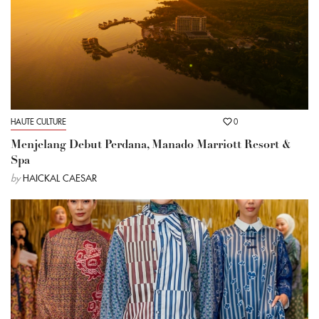
HAUTE CULTURE
0
Menjelang Debut Perdana, Manado Marriott Resort &
Spa
by
HAICKAL CAESAR