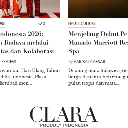
URE
0
HAUTE CULTURE
Menu ketiga menjadi menu y
Indonesia 2026:
Menjelang Debut Pe
Chicken Crumble. Awalnya s
 Budaya melalui
Manado Marriott Re
seperti dimsum ini adalah 
itas dan Kolaborasi
Spa
chef Marco buat sebagai pen
 PRATIWI
by
HAICKAL CAESAR
balik lagi ke hewan air. Me
nyambut Hari Ulang Tahun
Di ujung utara Sulawesi, te
dilengkapi dengan Cherry Sa
blik Indonesia, Plaza
bergradasi biru bertemu g
akan aneh, kakap putih dic
 kembali men...
pulau tropis dan mata...
sekali. Dugaan saya terban
Gurih, asin, sedikit asam, 
begitu lembut dan kenyal.