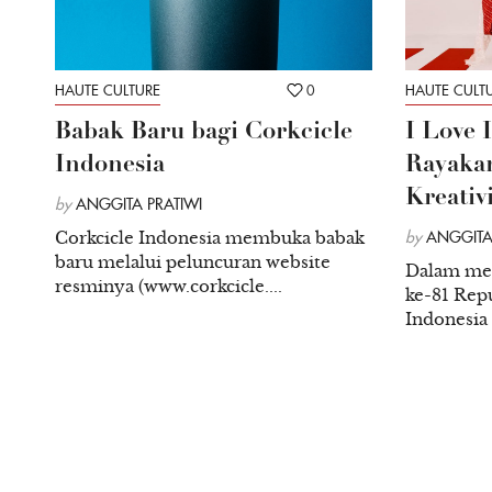
HAUTE CULTURE
0
HAUTE CULT
Babak Baru bagi Corkcicle
I Love 
Indonesia
Rayakan
Kreativ
by
ANGGITA PRATIWI
Corkcicle Indonesia membuka babak
by
ANGGITA
baru melalui peluncuran website
Dalam me
resminya (www.corkcicle....
ke-81 Repu
Indonesia