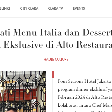
BLINK!
C BY CLARA
CLARA TV
EVENTS
ti Menu Italia dan Desser
 Ekslusive di Alto Restaur
HAUTE CULTURE
Four Seasons Hotel Jakar
program dinner eksklusif y
Februari 2024 di Alto Rest
kolaborasi antara Chef Mar