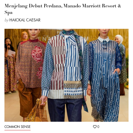
Menjelang Debut Perdana, Manado Marriott Resort &
Spa
by
HAICKAL CAESAR
COMMON SENSE
0