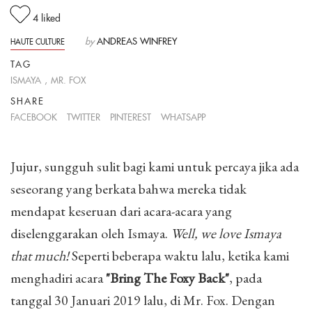
4
liked
by
ANDREAS WINFREY
HAUTE CULTURE
TAG
ISMAYA
,
MR. FOX
SHARE
FACEBOOK
TWITTER
PINTEREST
WHATSAPP
Jujur, sungguh sulit bagi kami untuk percaya jika ada
seseorang yang berkata bahwa mereka tidak
mendapat keseruan dari acara-acara yang
diselenggarakan oleh Ismaya.
Well, we love Ismaya
that much!
Seperti beberapa waktu lalu, ketika kami
menghadiri acara
"Bring The Foxy Back"
, pada
tanggal 30 Januari 2019 lalu, di Mr. Fox. Dengan