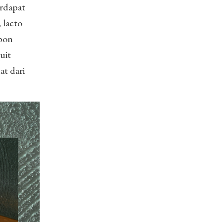
erdapat
 lacto
rbon
uit
at dari