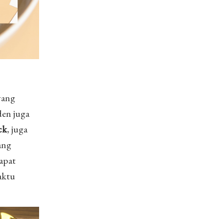
yang
den juga
ck
, juga
ang
apat
aktu