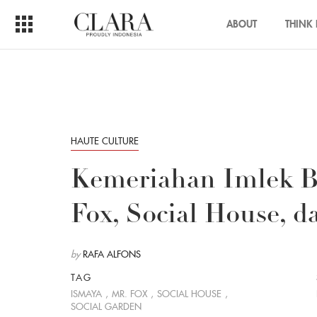
ABOUT
THINK 
HAUTE CULTURE
Kemeriahan Imlek Be
Fox, Social House, d
by
RAFA ALFONS
TAG
ISMAYA
,
MR. FOX
,
SOCIAL HOUSE
,
SOCIAL GARDEN