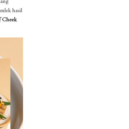
yang
mlek hasil
f Cheek