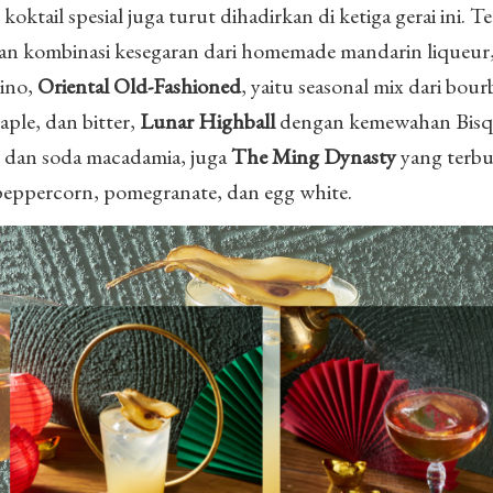
oktail spesial juga turut dihadirkan di ketiga gerai ini. T
an kombinasi kesegaran dari homemade mandarin liqueur,
hino,
Oriental Old-Fashioned
, yaitu seasonal mix dari bou
aple, dan bitter,
Lunar Highball
dengan kemewahan Bisq
l, dan soda macadamia, juga
The Ming Dynasty
yang terbu
peppercorn, pomegranate, dan egg white.