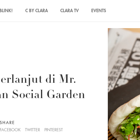
BLINK!
C BY CLARA
CLARA TV
EVENTS
rlanjut di Mr.
an Social Garden
SHARE
FACEBOOK
TWITTER
PINTEREST