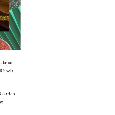
 dapat
 Social
l Garden
at