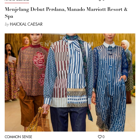
Menjelang Debut Perdana, Manado Marriott Resort &
Spa
by
HAICKAL CAESAR
COMMON SENSE
0