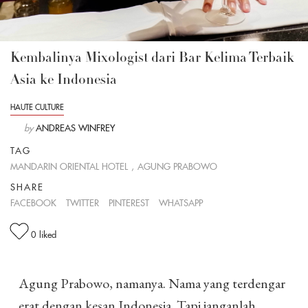
Kembalinya Mixologist dari Bar Kelima Terbaik
Asia ke Indonesia
HAUTE CULTURE
by
ANDREAS WINFREY
TAG
MANDARIN ORIENTAL HOTEL
,
AGUNG PRABOWO
SHARE
FACEBOOK
TWITTER
PINTEREST
WHATSAPP
0
liked
Agung Prabowo, namanya. Nama yang terdengar
erat dengan kesan Indonesia. Tapi janganlah