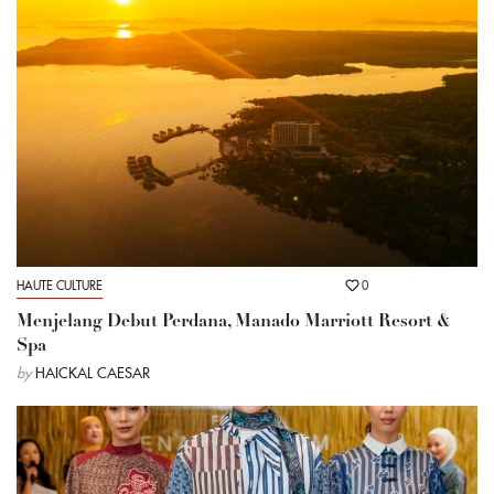
HAUTE CULTURE
0
Menjelang Debut Perdana, Manado Marriott Resort &
Spa
by
HAICKAL CAESAR