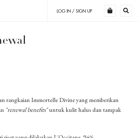
LOG IN / SIGN UP
newal
n rangkaian Immortelle Divine yang memberikan
dan
"renewal benefits"
untuk kulit halus dan tampak
 riset yang dilakukan L'Occitane, 94%