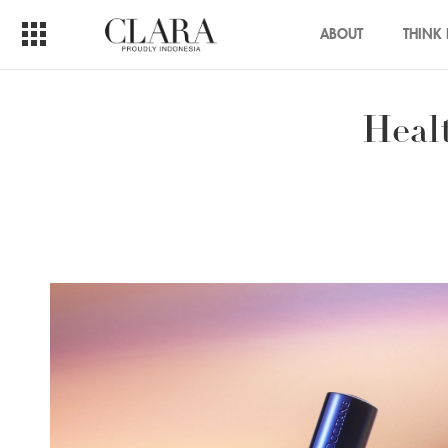
ABOUT
THINK 
Heal