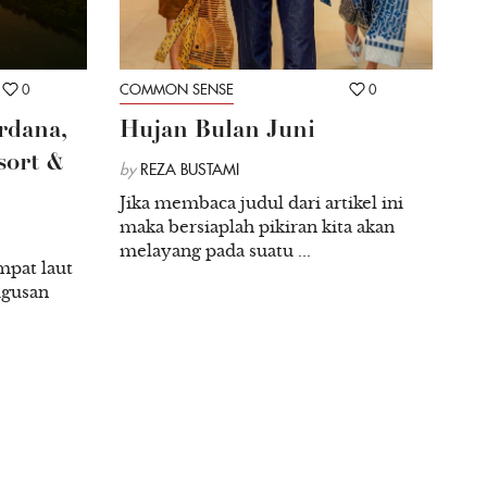
0
COMMON SENSE
0
rdana,
Hujan Bulan Juni
sort &
by
REZA BUSTAMI
Jika membaca judul dari artikel ini
maka bersiaplah pikiran kita akan
melayang pada suatu ...
mpat laut
ugusan