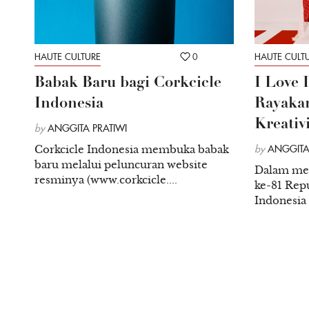
HAUTE CULTURE
0
HAUTE CULT
Babak Baru bagi Corkcicle
I Love 
Indonesia
Rayakan
Kreativ
by
ANGGITA PRATIWI
Corkcicle Indonesia membuka babak
by
ANGGITA
baru melalui peluncuran website
Dalam me
resminya (www.corkcicle....
ke-81 Repu
Indonesia