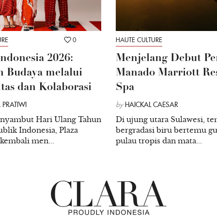
URE
0
HAUTE CULTURE
Indonesia 2026:
Menjelang Debut Pe
 Budaya melalui
Manado Marriott Re
itas dan Kolaborasi
Spa
 PRATIWI
by
HAICKAL CAESAR
nyambut Hari Ulang Tahun
Di ujung utara Sulawesi, te
blik Indonesia, Plaza
bergradasi biru bertemu g
 kembali men...
pulau tropis dan mata...