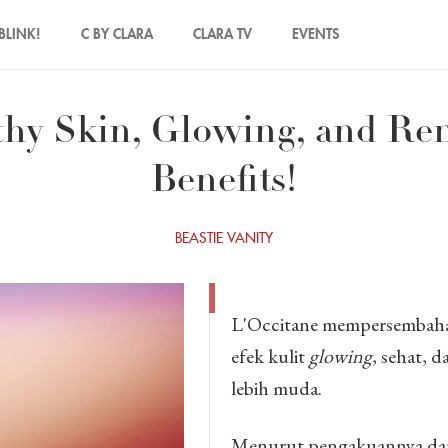
BLINK!
C BY CLARA
CLARA TV
EVENTS
thy Skin, Glowing, and Re
Benefits!
BEASTIE VANITY
L'Occitane mempersembaha
efek kulit
glowing
, sehat, 
lebih muda.
Menurut pengakuannya dari