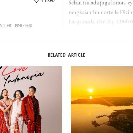
1
LIKED
Selain itu ada juga lotion, 
rangkaian Immortelle Divin
harga mulai dari Rp 1.000.0
WITTER
PINTEREST
RELATED ARTICLE