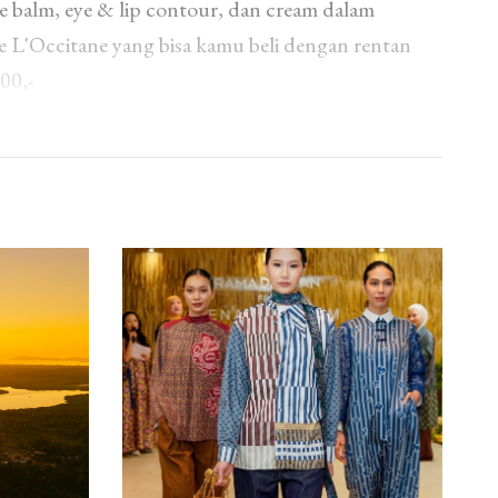
eye balm, eye & lip contour, dan cream dalam
e L'Occitane yang bisa kamu beli dengan rentan
00,-