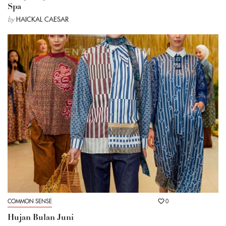
Spa
by
HAICKAL CAESAR
COMMON SENSE
0
Hujan Bulan Juni