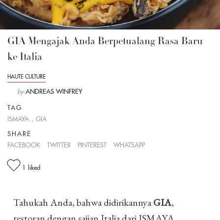
GIA Mengajak Anda Berpetualang Rasa Baru
ke Italia
HAUTE CULTURE
by
ANDREAS WINFREY
TAG
ISMAYA
,
GIA
SHARE
FACEBOOK
TWITTER
PINTEREST
WHATSAPP
1
liked
Tahukah Anda, bahwa didirikannya
GIA
,
restoran dengan sajian Italia dari ISMAYA,