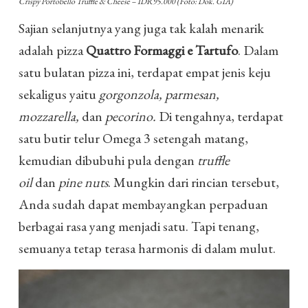
Crispy Portobello Truffle & Cheese – IDR95.000 (Foto: Dok. GIA)
Sajian selanjutnya yang juga tak kalah menarik
adalah pizza
Quattro Formaggi e Tartufo
. Dalam
satu bulatan pizza ini, terdapat empat jenis keju
sekaligus yaitu
gorgonzola, parmesan,
mozzarella,
dan
pecorino.
Di tengahnya, terdapat
satu butir telur Omega 3 setengah matang,
kemudian dibubuhi pula dengan
truffle
oil
dan
pine nuts
. Mungkin dari rincian tersebut,
Anda sudah dapat membayangkan perpaduan
berbagai rasa yang menjadi satu. Tapi tenang,
semuanya tetap terasa harmonis di dalam mulut.