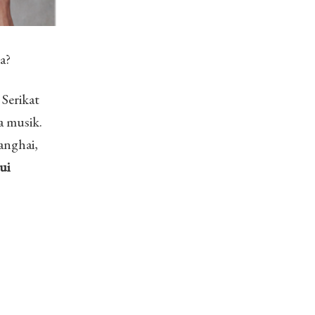
a?
Serikat
a musik.
anghai,
ui