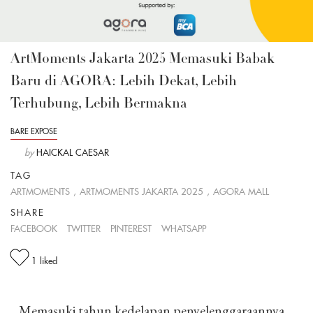
ArtMoments Jakarta 2025 Memasuki Babak
Baru di AGORA: Lebih Dekat, Lebih
Terhubung, Lebih Bermakna
BARE EXPOSE
by
HAICKAL CAESAR
TAG
ARTMOMENTS
,
ARTMOMENTS JAKARTA 2025
,
AGORA MALL
SHARE
FACEBOOK
TWITTER
PINTEREST
WHATSAPP
1
liked
Memasuki tahun kedelapan penyelenggaraannya,