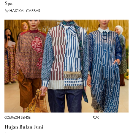
Spa
by
HAICKAL CAESAR
COMMON SENSE
0
Hujan Bulan Juni