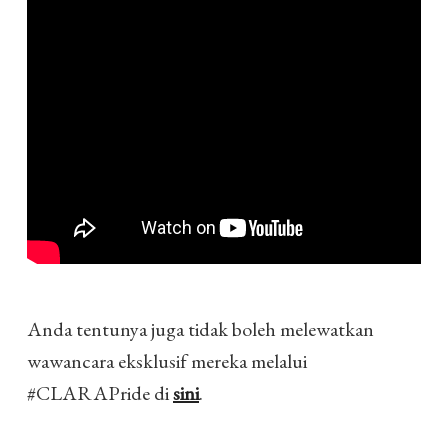
Anda tentunya juga tidak boleh melewatkan
wawancara eksklusif mereka melalui
#CLARAPride di
sini
.