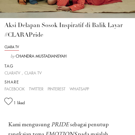
Aksi Delapan Sosok Inspiratif di Balik Layar
#CLARAPride
CLARA TV
by
CHANDRA MUSTADIANSYAH
TAG
CLARATV
,
CLARA TV
SHARE
FACEBOOK
TWITTER
PINTEREST
WHATSAPP
1
liked
Kami mengusung
PRIDE
sebagai penutup
rangkaian tema
EMOTIONS
pada majalah