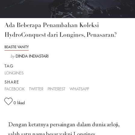
Ada Beberapa Penambahan Koleksi
HydroConquest dari Longines, Penasaran?
BEASTIE VANITY
by
DINDA INDIASTARI
TAG
LONGINES
SHARE
FACEBOOK
TWITTER
PINTEREST
WHATSAPP
0
liked
Dengan ketatnya persaingan dalam dunia arloji,
salah satu nama besar yakni Longines