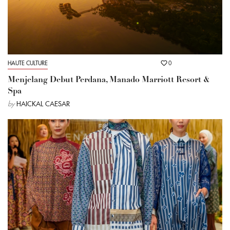
HAUTE CULTURE
0
Menjelang Debut Perdana, Manado Marriott Resort &
Spa
by
HAICKAL CAESAR