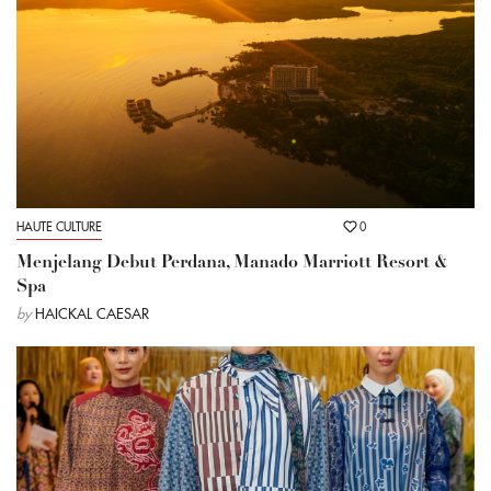
HAUTE CULTURE
0
Menjelang Debut Perdana, Manado Marriott Resort &
Spa
by
HAICKAL CAESAR