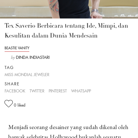
Tex Saverio Berbicara tentang Ide, Mimpi, dan
Kesulitan dalam Dunia Mendesain
BEASTIE VANITY
by
DINDA INDIASTARI
TAG
MISS MONDIAL JEWELER
SHARE
FACEBOOK
TWITTER
PINTEREST
WHATSAPP
0
liked
Menjadi seorang desainer yang sudah dikenal oleh
banyak selebritas Hollywood bukanlah sesuatu