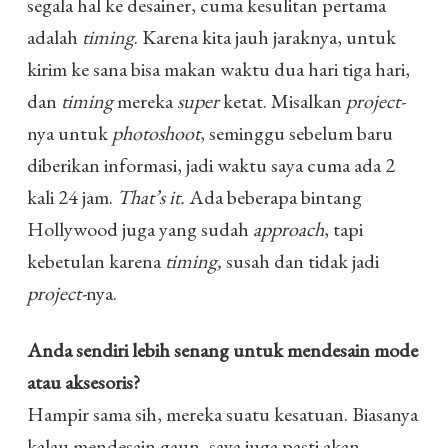
segala hal ke desainer, cuma kesulitan pertama
adalah
timing
. Karena kita jauh jaraknya, untuk
kirim ke sana bisa makan waktu dua hari tiga hari,
dan
timing
mereka
super
ketat. Misalkan
project-
nya untuk
photoshoot
, seminggu sebelum baru
diberikan informasi, jadi waktu saya cuma ada 2
kali 24 jam.
That’s it.
Ada beberapa bintang
Hollywood juga yang sudah
approach
, tapi
kebetulan karena
timing,
susah dan tidak jadi
project-
nya.
Anda sendiri lebih senang untuk mendesain mode
atau aksesoris?
Hampir sama sih, mereka suatu kesatuan. Biasanya
kalau mendesain gaun, saya juga pasti akan