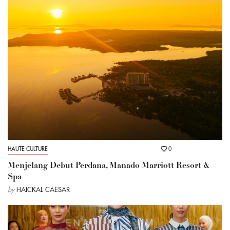
HAUTE CULTURE
0
Menjelang Debut Perdana, Manado Marriott Resort &
Spa
by
HAICKAL CAESAR