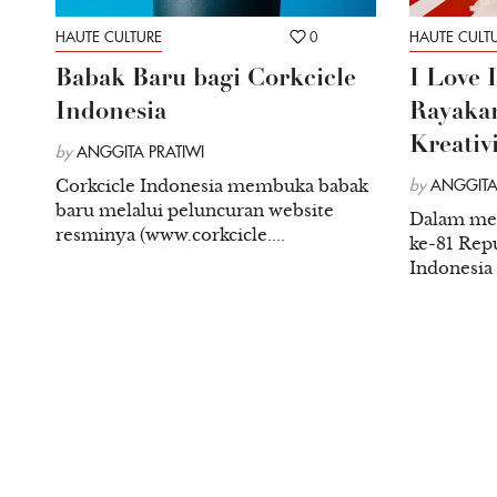
HAUTE CULTURE
0
HAUTE CULT
Babak Baru bagi Corkcicle
I Love 
Indonesia
Rayakan
Kreativ
by
ANGGITA PRATIWI
Corkcicle Indonesia membuka babak
by
ANGGITA
baru melalui peluncuran website
Dalam me
resminya (www.corkcicle....
ke-81 Repu
Indonesia