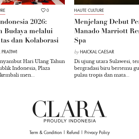
Mungkin buat orang yang m
URE
0
HAUTE CULTURE
yang lumrah. Dan tidak ada
Indonesia 2026:
Menjelang Debut Pe
dirugikan, selain rugi secara
 Budaya melalui
Manado Marriott Re
akan emosi juga membutuh
itas dan Kolaborasi
Spa
 PRATIWI
by
HAICKAL CAESAR
Photo by Freddie Addery -
nyambut Hari Ulang Tahun
Di ujung utara Sulawesi, te
blik Indonesia, Plaza
bergradasi biru bertemu g
 kembali men...
pulau tropis dan mata...
Term & Condition
|
Refund
|
Privacy Policy