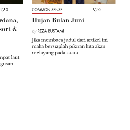
elakukan kelakuan buruk ini, sudah menjadi hal
0
COMMON SENSE
0
 perasaan bersalah. Tetapi untuk orang yang
rdana,
Hujan Bulan Juni
 finansial juga rugi energi. Pasalnya perasaan kesal
sort &
by
REZA BUSTAMI
kan energi untuk diluapkan.
Jika membaca judul dari artikel ini
maka bersiaplah pikiran kita akan
melayang pada suatu ...
 Pexels.com
mpat laut
ugusan