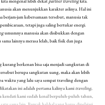
kita mengenal lebih dekat
partner traveling
kita.
anusia akan menunjukkan karakter aslinya. Hal ini
ma berjam-jam kebersamaan tersebut, manusia tak
pembicaraan, tetapi juga saling bertukar energi.
ng
umumnya manusia akan disibukkan dengan
sama lainnya merasa lelah, baik fisik dan juga
g kurang berkenan bisa saja menjadi sangkutan di
l tersebut berupa sangkutan uang, maka akan lebih
apa waktu yang lalu saya sempat traveling dengan
ikatakan ini adalah pertama kalinya kami
traveling
,
ya kendati kami sudah kenal berpuluh-puluh tahun,
 satu sama lain. Banyak hal-hal yang harus dipelajari