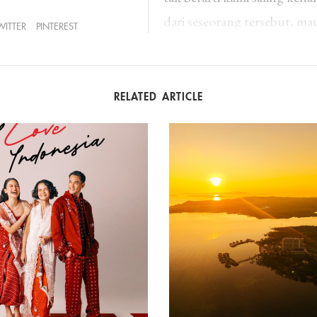
dari seseorang tersebut, ma
WITTER
PINTEREST
Kendati kami selalu dalam 
tabiat yang kurang berkenan
RELATED ARTICLE
orang lain. Seperti berhuta
ditagih melalui
WhatsApp
i
Tentu hal ini menjadi perg
Keegoisannya tersebut tentu
pasti orang yang meminjamk
kebutuhan lain yang harus 
berarti.