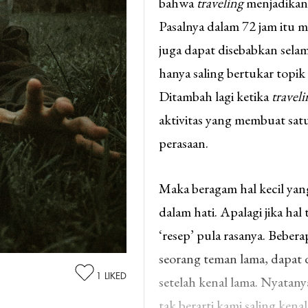
bahwa
traveling
menjadikan 
Pasalnya dalam 72 jam itu m
juga dapat disebabkan sela
hanya saling bertukar topik 
Ditambah lagi ketika
traveli
aktivitas yang membuat satu 
perasaan.
Maka beragam hal kecil yan
dalam hati. Apalagi jika ha
‘resep’ pula rasanya. Beber
seorang teman lama, dapat d
1
LIKED
setelah kenal lama. Nyatan
tak berarti kami saling kenal