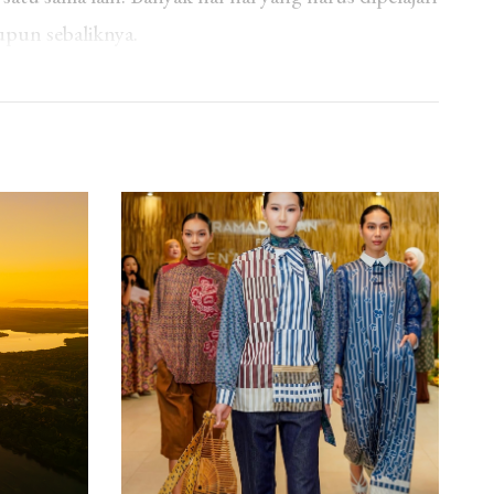
upun sebaliknya.
suasana penuh keceriaan, namun rupanya tetap ada
. Salah satunya adalah sikap egois yang merugikan
ng dan enggan membayar. Peliknya lagi ketika
a tidak membalas sepatah kata pun.
unjingan banyak orang. Bagaimana tidak?
 merugikan orang lain. Seperti yang diketahui,
an uang tersebut, pasti memiliki banyak
dipenuhi. Intinya sekecil apapun nominalnya pasti