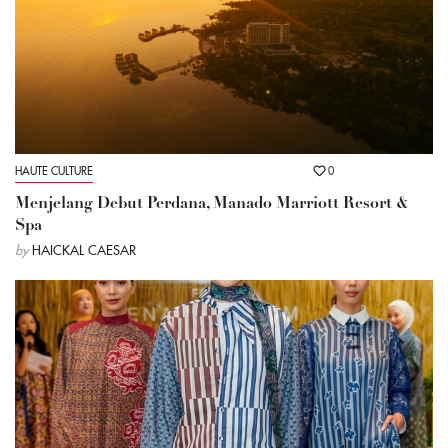
HAUTE CULTURE
0
Menjelang Debut Perdana, Manado Marriott Resort &
Spa
by
HAICKAL CAESAR