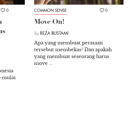
0
COMMON SENSE
0
a
Move On!
as
by
REZA BUSTAMI
Apa yang membuat perasaan
tersebut membekas? Dan apakah
yang membuat seseorang harus
move ...
onesia
i—mulai