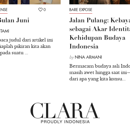
NSE
0
BARE EXPOSE
ulan Juni
Jalan Pulang: Kebay
sebagai Akar Identit
STAMI
Kehidupan Budaya
ca judul dari artikel ini
aplah pikiran kita akan
Indonesia
ada suatu ...
by
NINA ARMANI
Bermacam budaya asli Ind
masih awet hingga saat in
dari apa yang kita konsu...