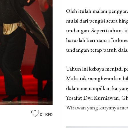
Oleh itulah malam penggara
mulai dari pengisi acara hi
undangan. Seperti tahun-t
haruslah bernuansa Indones
undangan tetap patuh dal
Tahun ini kebaya menjadi pa
Maka tak mengherankan bila 
dalam menampilkan karyany
Yosafat Dwi Kurniawan, Gh
Wirawan yang karyanya mew
0
LIKED