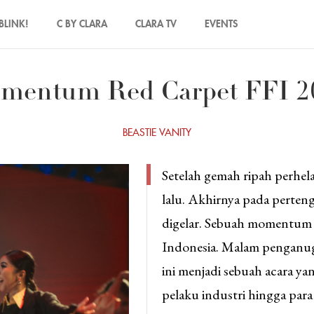
BLINK!
C BY CLARA
CLARA TV
EVENTS
mentum Red Carpet FFI 2
BEASTIE VANITY
Setelah gemah ripah perhel
lalu. Akhirnya pada perten
digelar. Sebuah momentum b
Indonesia. Malam penganug
ini menjadi sebuah acara yan
pelaku industri hingga para