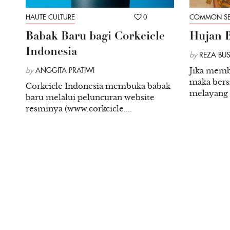
HAUTE CULTURE
0
COMMON SE
Babak Baru bagi Corkcicle
Hujan B
Indonesia
by
REZA BU
by
ANGGITA PRATIWI
Jika memba
maka bersi
Corkcicle Indonesia membuka babak
melayang p
baru melalui peluncuran website
resminya (www.corkcicle....