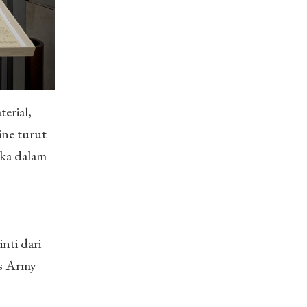
erial,
ine turut
eka dalam
nti dari
ss Army