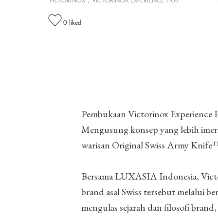
VICTORINOX
,
VICTORINOX EXPERIENCE HUB
0
liked
Pembukaan Victorinox Experience
Mengusung konsep yang lebih imer
warisan Original Swiss Army Knife
Bersama LUXASIA Indonesia, Victo
brand asal Swiss tersebut melalui be
mengulas sejarah dan filosofi brand