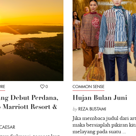
URE
0
COMMON SENSE
ng Debut Perdana,
Hujan Bulan Juni
Marriott Resort &
by
REZA BUSTAMI
Jika membaca judul dari arti
maka bersiaplah pikiran kit
 CAESAR
melayang pada suatu ...