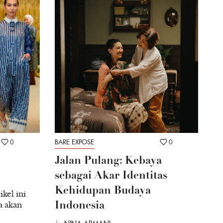
0
BARE EXPOSE
0
Jalan Pulang: Kebaya
sebagai Akar Identitas
Kehidupan Budaya
kel ini
a akan
Indonesia