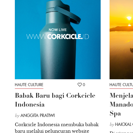
HAUTE CULTURE
0
HAUTE CULT
Babak Baru bagi Corkcicle
Menjela
Indonesia
Manado 
Spa
by
ANGGITA PRATIWI
Corkcicle Indonesia membuka babak
by
HAICKAL
baru melalui peluncuran website