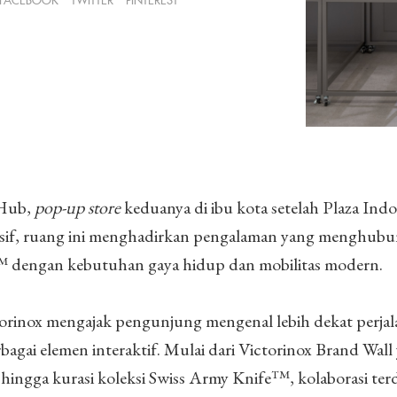
FACEBOOK
TWITTER
PINTEREST
 Hub,
pop-up store
keduanya di ibu kota setelah Plaza Indo
sif, ruang ini menghadirkan pengalaman yang menghub
™ dengan kebutuhan gaya hidup dan mobilitas modern.
rinox mengajak pengunjung mengenal lebih dekat perja
rbagai elemen interaktif. Mulai dari Victorinox Brand Wall
, hingga kurasi koleksi Swiss Army Knife™, kolaborasi ter