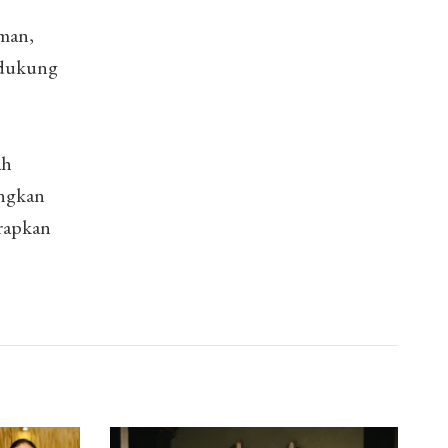
man,
endukung
ah
ungkan
arapkan