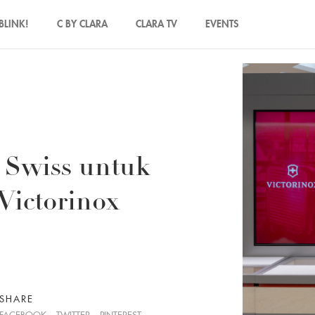
BLINK!
C BY CLARA
CLARA TV
EVENTS
 Swiss untuk
Victorinox
SHARE