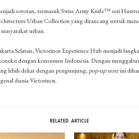
enjadi sorotan, termasuk Swiss Army Knife™ seri Hunts
a Architecture Urban Collection yang dirancang untuk m
 masyarakat urban.
Jakarta Selatan, Victorinox Experience Hub menjadi langk
 koneksi dengan konsumen Indonesia. Dengan menggab
yang lebih dekat dengan pengunjung,
pop-up store
ini dih
enal dunia Victorinox.
RELATED ARTICLE