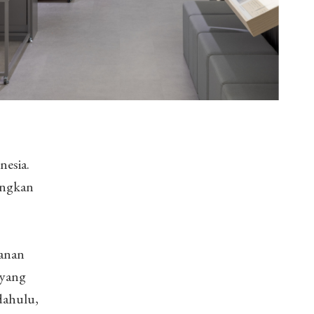
nesia.
ungkan
lanan
 yang
dahulu,