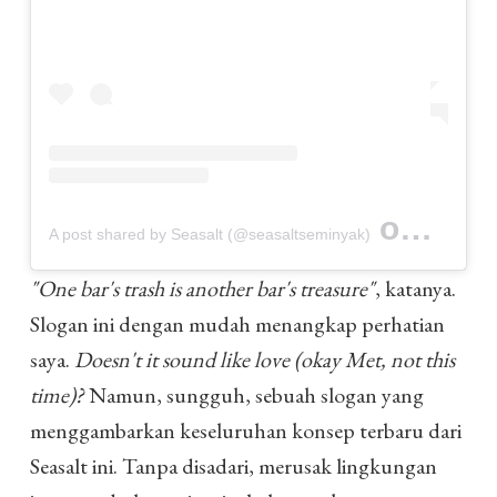
on
A post shared by Seasalt (@seasaltseminyak)
Apr 10, 
"One bar's trash is another bar's treasure"
, katanya.
Slogan ini dengan mudah menangkap perhatian
saya.
Doesn't it sound like love (okay Met, not this
time)?
Namun, sungguh, sebuah slogan yang
menggambarkan keseluruhan konsep terbaru dari
Seasalt ini. Tanpa disadari, merusak lingkungan