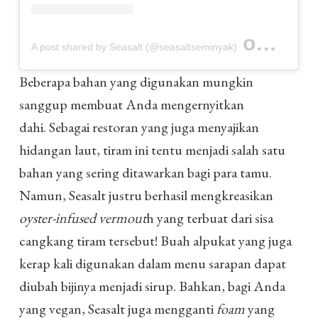
on
A post shared by Seasalt (@seasaltseminyak)
Aug 7, 2
Beberapa bahan yang digunakan mungkin
sanggup membuat Anda mengernyitkan
dahi. Sebagai restoran yang juga menyajikan
hidangan laut, tiram ini tentu menjadi salah satu
bahan yang sering ditawarkan bagi para tamu.
Namun, Seasalt justru berhasil mengkreasikan
oyster-infused vermout
h yang terbuat dari sisa
cangkang tiram tersebut! Buah alpukat yang juga
kerap kali digunakan dalam menu sarapan dapat
diubah bijinya menjadi sirup. Bahkan, bagi Anda
yang vegan, Seasalt juga mengganti
foam
yang