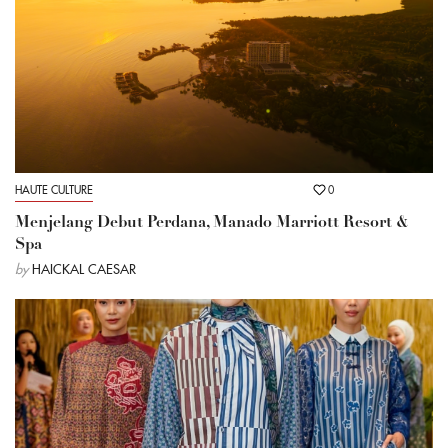
HAUTE CULTURE
0
Menjelang Debut Perdana, Manado Marriott Resort &
Spa
by
HAICKAL CAESAR