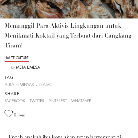
Memanggil Para Aktivis Lingkungan untuk
Menikmati Koktail yang Terbuat dari Cangkang
Tiram!
HAUTE CULTURE
by
META LIMESA
TAG
ALILA SEMINYAK
,
SEASALT
SHARE
FACEBOOK
TWITTER
PINTEREST
WHATSAPP
0
liked
Entah apakah ibu kota akan tetap bertempat di