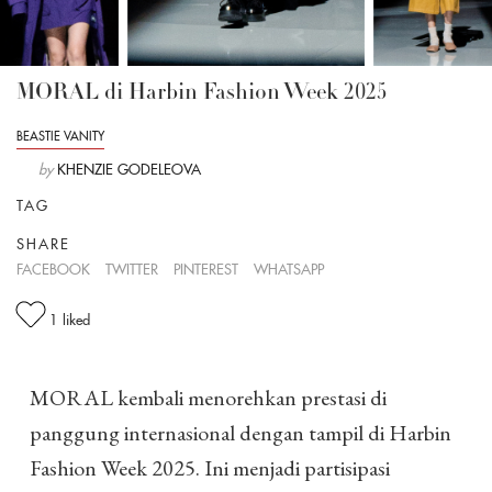
MORAL di Harbin Fashion Week 2025
BEASTIE VANITY
by
KHENZIE GODELEOVA
TAG
SHARE
FACEBOOK
TWITTER
PINTEREST
WHATSAPP
1
liked
MORAL kembali menorehkan prestasi di
panggung internasional dengan tampil di Harbin
Fashion Week 2025. Ini menjadi partisipasi