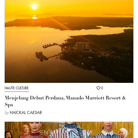
HAUTE CULTURE
0
Menjelang Debut Perdana, Manado Marriott Resort &
Spa
by
HAICKAL CAESAR