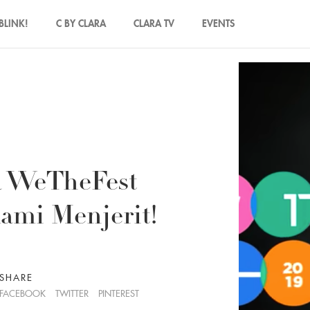
BLINK!
C BY CLARA
CLARA TV
EVENTS
a WeTheFest
mi Menjerit!
SHARE
FACEBOOK
TWITTER
PINTEREST