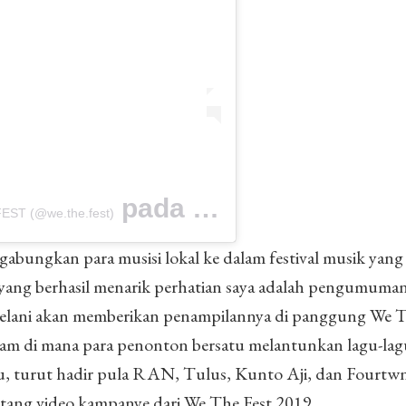
pada
FEST (@we.the.fest)
22 Peb 2019 jam 2:12 PST
abungkan para musisi lokal ke dalam festival musik yang
atu yang berhasil menarik perhatian saya adalah pengumum
elani akan memberikan penampilannya di panggung We T
am di mana para penonton bersatu melantunkan lagu-lagu
tu, turut hadir pula RAN, Tulus, Kunto Aji, dan Fourtwn
ntang video kampanye dari We The Fest 2019.