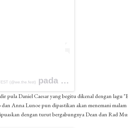
pada
FEST (@we.the.fest)
22 Peb 2019 jam 3:32 PST
dir pula Daniel Caesar yang begitu dikenal dengan lagu "B
lo dan Anna Lunoe pun dipastikan akan menemani malam
dipuaskan dengan turut bergabungnya Dean dan Rad Mu