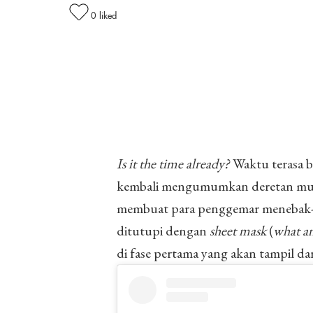
0
liked
Is it the time already?
Waktu terasa b
kembali mengumumkan deretan musisi
membuat para penggemar menebak-ne
ditutupi dengan
sheet mask
(
what an
di fase pertama yang akan tampil da