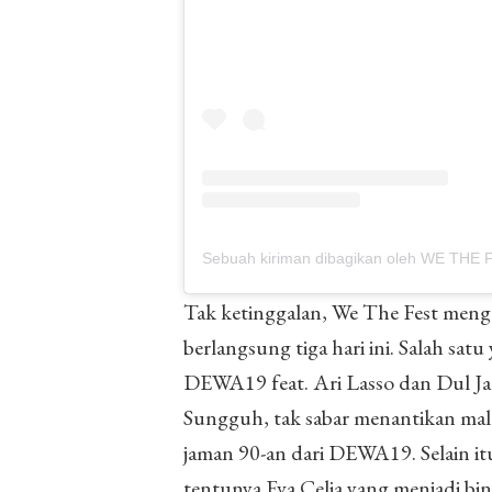
Sebuah kiriman dibagikan oleh WE THE 
Tak ketinggalan, We The Fest mengg
berlangsung tiga hari ini. Salah s
DEWA19 feat. Ari Lasso dan Dul Ja
Sungguh, tak sabar menantikan mal
jaman 90-an dari DEWA19. Selain i
tentunya Eva Celia yang menjadi bi