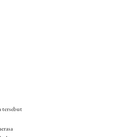
est) pada
22 Peb 2019 jam 3:53 PST
 tersebut
erasa