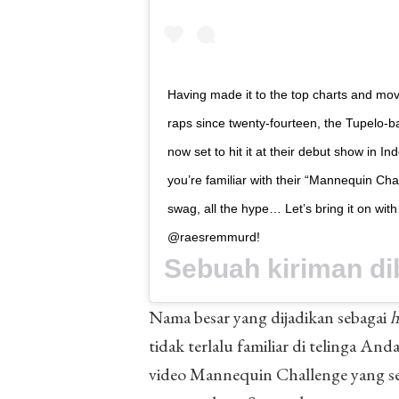
Having made it to the top charts and move
raps since twenty-fourteen, the Tupelo
now set to hit it at their debut show in I
you’re familiar with their “Mannequin Chal
swag, all the hype… Let’s bring it on wit
@raesremmurd!
Sebuah kiriman di
Nama besar yang dijadikan sebagai
h
tidak terlalu familiar di telinga An
video Mannequin Challenge yang s