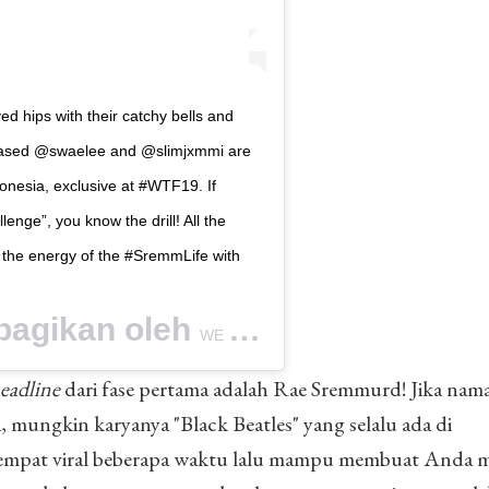
d hips with their catchy bells and
-based @swaelee and @slimjxmmi are
ndonesia, exclusive at #WTF19. If
lenge”, you know the drill! All the
h the energy of the #SremmLife with
bagikan oleh
(@we.the.f
WE THE FEST
eadline
dari fase pertama adalah Rae Sremmurd! Jika nama
da, mungkin karyanya "Black Beatles" yang selalu ada di
empat viral beberapa waktu lalu mampu membuat Anda m