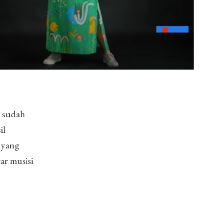
t sudah
il
 yang
r musisi