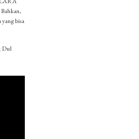
n CLARA
. Bahkan,
 yang bisa
g Dul