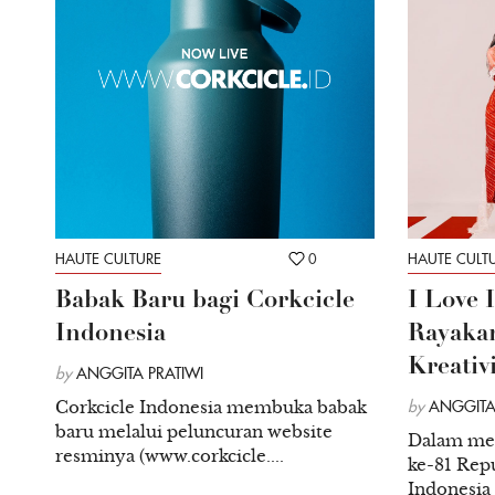
HAUTE CULTURE
0
HAUTE CULT
Babak Baru bagi Corkcicle
I Love 
Indonesia
Rayakan
Kreativ
by
ANGGITA PRATIWI
Corkcicle Indonesia membuka babak
by
ANGGITA
baru melalui peluncuran website
Dalam me
resminya (www.corkcicle....
ke-81 Repu
Indonesia