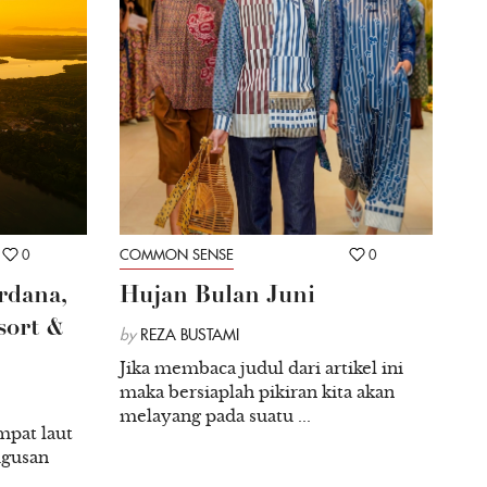
0
COMMON SENSE
0
rdana,
Hujan Bulan Juni
sort &
by
REZA BUSTAMI
Jika membaca judul dari artikel ini
maka bersiaplah pikiran kita akan
melayang pada suatu ...
mpat laut
ugusan