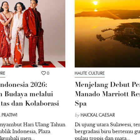
URE
0
HAUTE CULTURE
Indonesia 2026:
Menjelang Debut Pe
 Budaya melalui
Manado Marriott Re
itas dan Kolaborasi
Spa
 PRATIWI
by
HAICKAL CAESAR
nyambut Hari Ulang Tahun
Di ujung utara Sulawesi, te
blik Indonesia, Plaza
bergradasi biru bertemu g
 kembali men...
pulau tropis dan mata...