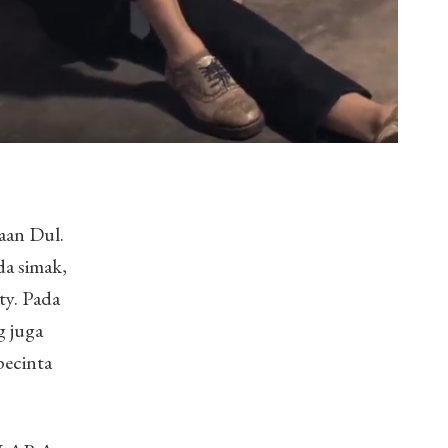
aan Dul.
a simak,
ty. Pada
g juga
pecinta