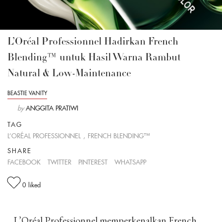
L’Oréal Professionnel Hadirkan French
Blending™ untuk Hasil Warna Rambut
Natural & Low-Maintenance
BEASTIE VANITY
by
ANGGITA PRATIWI
TAG
L’ORÉAL PROFESSIONNEL
,
FRENCH BLENDING™
SHARE
FACEBOOK
TWITTER
PINTEREST
WHATSAPP
0
liked
L’Oréal Professionnel memperkenalkan French