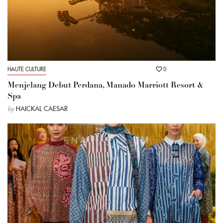
HAUTE CULTURE
0
Menjelang Debut Perdana, Manado Marriott Resort &
Spa
by
HAICKAL CAESAR