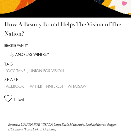
How A Beauty Brand Helps The Vision of The
Nation?
BEASTIE VANITY
by
ANDREAS WINFREY
TAG
L'OCCITANE
,
UNION FOR VISION
SHARE
FACEBOOK
TWITTER
PINTEREST
WHATSAPP
1
liked
Eyemask UNION FOR VISION karya Diela Maharanie, hasil kolaborasi dengan
L'Occitane (Foto: Dok. L'Occitane)