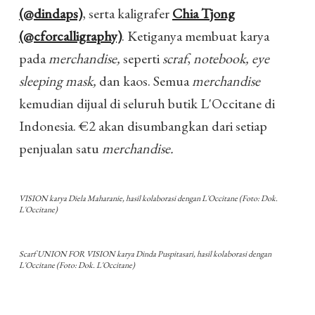
(@dindaps)
, serta kaligrafer
Chia Tjong
(@cforcalligraphy)
. Ketiganya membuat karya
pada
merchandise,
seperti
scraf
,
notebook,
eye
sleeping mask,
dan kaos. Semua
merchandise
kemudian dijual di seluruh butik L'Occitane di
Indonesia. €2 akan disumbangkan dari setiap
penjualan satu
merchandise.
VISION karya Diela Maharanie, hasil kolaborasi dengan L'Occitane (Foto: Dok.
L'Occitane)
Scarf UNION FOR VISION karya Dinda Puspitasari, hasil kolaborasi dengan
L'Occitane (Foto: Dok. L'Occitane)