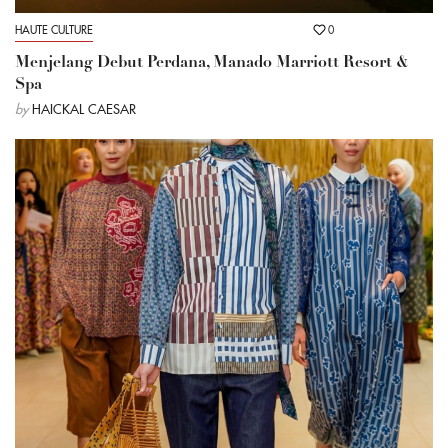
HAUTE CULTURE
0
Menjelang Debut Perdana, Manado Marriott Resort &
Spa
by
HAICKAL CAESAR