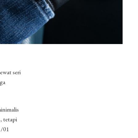
wat seri
uga
nimalis
 tetapi
1/01