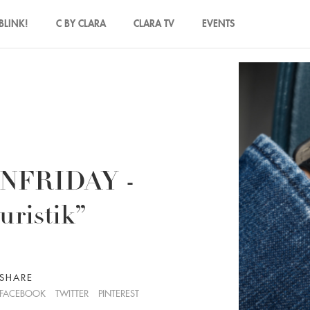
BLINK!
C BY CLARA
CLARA TV
EVENTS
NFRIDAY -
uristik”
SHARE
FACEBOOK
TWITTER
PINTEREST