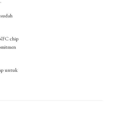
.
a sudah
 NFC chip
komitmen
iap untuk