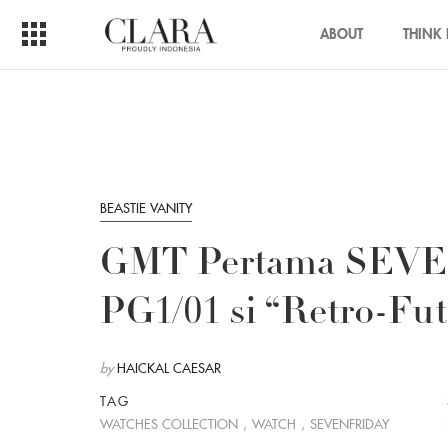
ABOUT
THINK 
BEASTIE VANITY
GMT Pertama SEVE
PG1/01 si “Retro-Fut
by
HAICKAL CAESAR
TAG
WATCHES COLLECTION
,
WATCH
,
SEVENFRIDAY