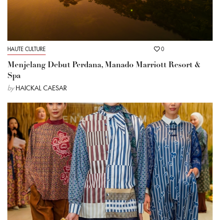
HAUTE CULTURE
0
Menjelang Debut Perdana, Manado Marriott Resort &
Spa
by
HAICKAL CAESAR