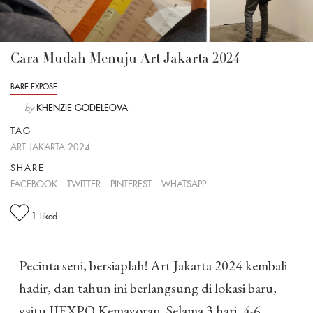
Cara Mudah Menuju Art Jakarta 2024
BARE EXPOSE
by
KHENZIE GODELEOVA
TAG
ART JAKARTA 2024
SHARE
FACEBOOK
TWITTER
PINTEREST
WHATSAPP
1
liked
Pecinta seni, bersiaplah! Art Jakarta 2024 kembali
hadir, dan tahun ini berlangsung di lokasi baru,
yaitu JIEXPO Kemayoran
.
Selama 3 hari, 4-6