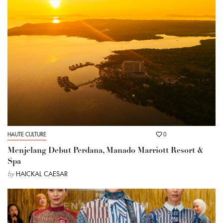
HAUTE CULTURE
0
Menjelang Debut Perdana, Manado Marriott Resort &
Spa
by
HAICKAL CAESAR