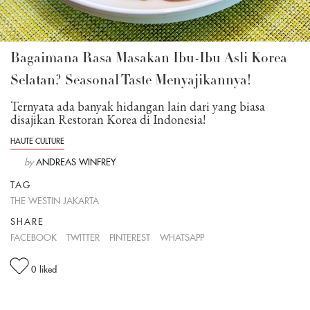
Bagaimana Rasa Masakan Ibu-Ibu Asli Korea
Selatan? Seasonal Taste Menyajikannya!
Ternyata ada banyak hidangan lain dari yang biasa
disajikan Restoran Korea di Indonesia!
HAUTE CULTURE
by
ANDREAS WINFREY
TAG
THE WESTIN JAKARTA
SHARE
FACEBOOK
TWITTER
PINTEREST
WHATSAPP
0
liked