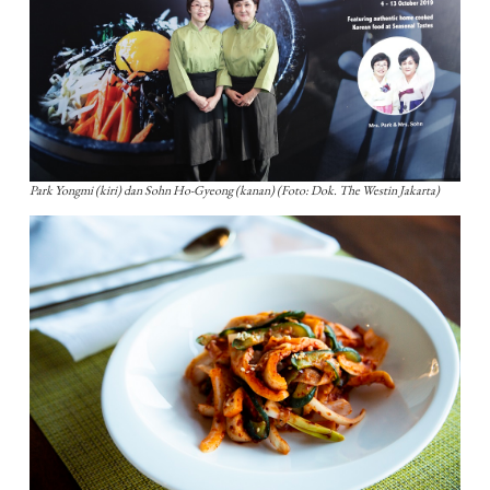
Park Yongmi (kiri) dan Sohn Ho-Gyeong (kanan) (Foto: Dok. The Westin Jakarta)