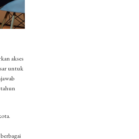
kan akses
esar untuk
njawab
a tahun
kota.
 berbagai