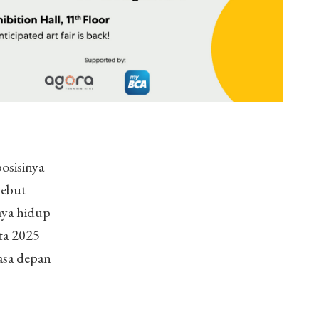
osisinya
sebut
aya hidup
ta 2025
asa depan