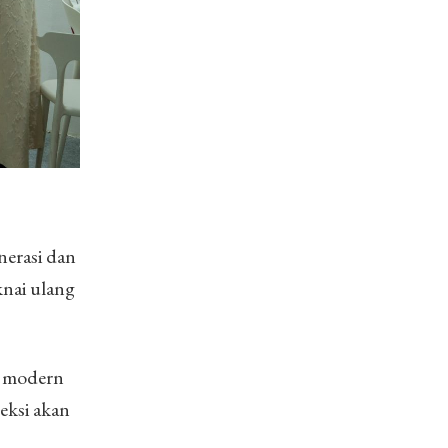
nerasi dan
knai ulang
a modern
leksi akan