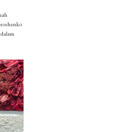
uah
Doroshenko
 dalam