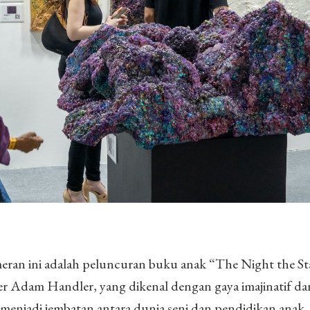
meran ini adalah peluncuran buku anak “The Night the St
r Adam Handler, yang dikenal dengan gaya imajinatif da
 menjadi jembatan antara dunia seni dan pendidikan anak,