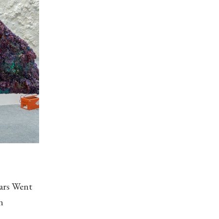
ars Went
n