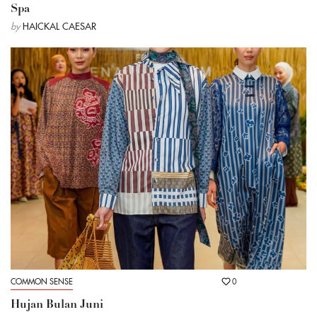
Spa
by
HAICKAL CAESAR
COMMON SENSE
0
Hujan Bulan Juni