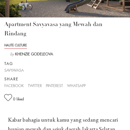
Apartment Savyavasa yang Mewah dan
Rindang
HAUTE CULTURE
by
KHENZIE GODELEOVA
TAG
SAVYAVASA
SHARE
FACEBOOK
TWITTER
PINTEREST
WHATSAPP
0
liked
Kabar bahagia untuk kamu yang sedang mencari
hunian mewah dan sejuk daerah Jakarta Selatan,